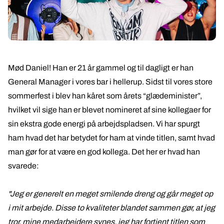
Mød Daniel! Han er 21 år gammel og til dagligt er han
General Manager i vores bar i hellerup. Sidst til vores store
sommerfest i blev han kåret som årets “glædeminister”,
hvilket vil sige han er blevet nomineret af sine kollegaer for
sin ekstra gode energi på arbejdspladsen. Vi har spurgt
ham hvad det har betydet for ham at vinde titlen, samt hvad
man gør for at være en god kollega. Det her er hvad han
svarede:
"Jeg er generelt en meget smilende dreng og går meget op
i mit arbejde. Disse to kvaliteter blandet sammen gør, at jeg
tror, mine medarbejdere synes, jeg har fortjent titlen som