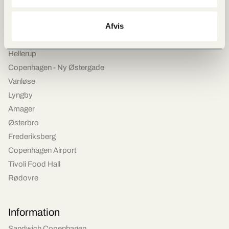
We live right here
Afvis
Vesterbro
Hellerup
Copenhagen - Ny Østergade
Vanløse
Lyngby
Amager
Østerbro
Frederiksberg
Copenhagen Airport
Tivoli Food Hall
Rødovre
Information
Sandwich Copenhagen