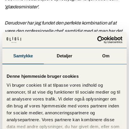
'glædesminister'.
Derudover har jeg fundet den perfekte kombination af at
være den professionelle chef, samtidig med at man har det
mega sjovt og hyggeligt med mig bag baren. Denne
kombination tror jeg, de fleste ledere har svært ved at finde,
men for mig kommer det meget naturligt.
Samtykke
Detaljer
Om
For mig betyder det rigtig meget, at man udviser god
Denne hjemmeside bruger cookies
energi, når man er på arbejde. Det stræber jeg selv efter, og
Vi bruger cookies til at tilpasse vores indhold og
det er noget, mine medarbejdere også skal.
annoncer, til at vise dig funktioner til sociale medier og til
at analysere vores trafik. Vi deler også oplysninger om
Jeg er selvfølgelig meget taknemlig for at have vundet
din brug af vores hjemmeside med vores partnere inden
prisen. Det er et kæmpe klap på skulderen, og jeg blev
for sociale medier, annonceringspartnere og
utrolig glad, da jeg vandt titlen. Jeg ser det som om, jeg har
analysepartnere. Vores partnere kan kombinere disse
data med andre oplysninger, du har givet dem, eller som
vundet prisen med hele mit hold bag baren, samt alle de