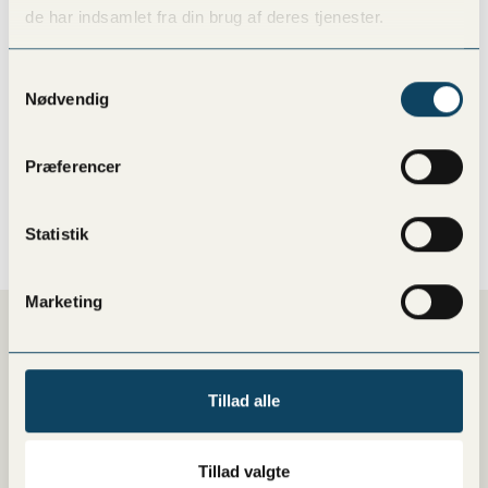
de har indsamlet fra din brug af deres tjenester.
andre kollegaer, jeg har arbejdet med, da de jo også er en
stor faktor for, at jeg har det så sjovt bag baren og dermed
Samtykkevalg
bidrager til, at jeg glæder mig til at komme på arbejde hver
Nødvendig
dag.
Præferencer
Derfor står pokalen naturligvis nede i min bar, så alle
medarbejderne kan se, de også er en stor del af den."
Statistik
Marketing
Download our app
Order directly from your phone and enjoy a host of benefits.
Tillad alle
Tillad valgte