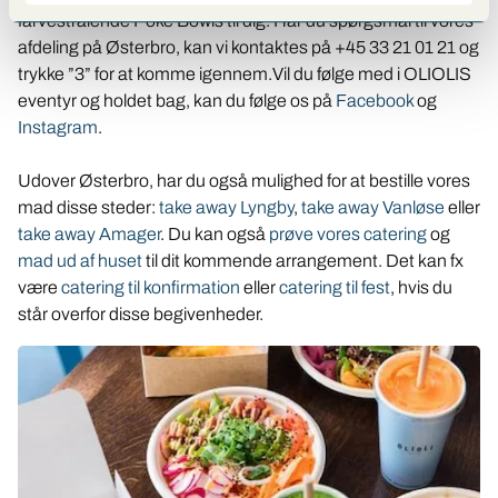
farvestrålende Poke Bowls til dig. Har du spørgsmål til vores
afdeling på Østerbro, kan vi kontaktes på +45 33 21 01 21 og
trykke ”3” for at komme igennem.Vil du følge med i OLIOLIS
eventyr og holdet bag, kan du følge os på
Facebook
og
Instagram
.
Udover Østerbro, har du også mulighed for at bestille vores
mad disse steder:
take away Lyngby
,
take away Vanløse
eller
take away Amager
. Du kan også
prøve vores catering
og
mad ud af huset
til dit kommende arrangement. Det kan fx
være
catering til konfirmation
eller
catering til fest
, hvis du
står overfor disse begivenheder.