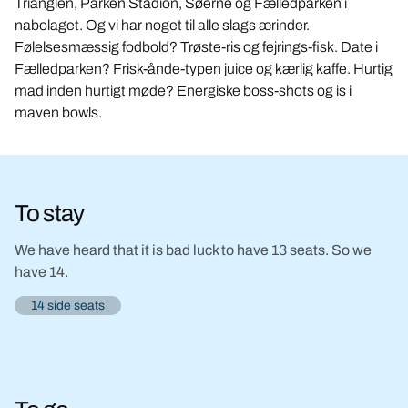
Trianglen, Parken Stadion, Søerne og Fælledparken i
nabolaget. Og vi har noget til alle slags ærinder.
Følelsesmæssig fodbold? Trøste-ris og fejrings-fisk. Date i
Fælledparken? Frisk-ånde-typen juice og kærlig kaffe. Hurtig
mad inden hurtigt møde? Energiske boss-shots og is i
maven bowls.
To stay
We have heard that it is bad luck to have 13 seats. So we
have 14.
14 side seats