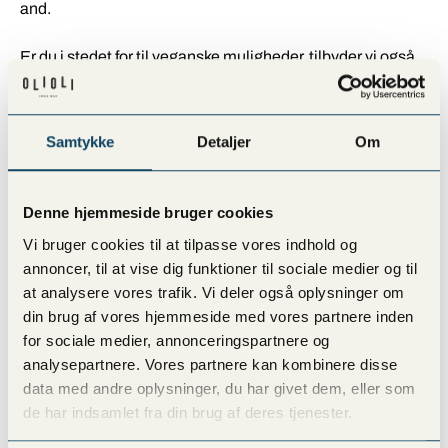
and.
Er du i stedet for til veganske muligheder, tilbyder vi også
poké bowls med enten tofu eller vegan chicken. Du kan
med fordel bestille vores Combo Deal som take away på
Amager, her får du både en standard bowl, drink og side til
Samtykke
Detaljer
Om
149,-.
Hvis du synes at dette lyder lækkert, men måske ønsker din
Denne hjemmeside bruger cookies
take away bowl med andre toppings eller dressinger, kan du
Vi bruger cookies til at tilpasse vores indhold og
vælge at sammensætte din helt egen bowl. Med vores
annoncer, til at vise dig funktioner til sociale medier og til
“Build Your Own” princip kan du tilføje lige præcis de ting
at analysere vores trafik. Vi deler også oplysninger om
som du har lyst til, så du er sikret at få en poké bowl med
din brug af vores hjemmeside med vores partnere inden
alle dine yndlings ingredienser.
for sociale medier, annonceringspartnere og
analysepartnere. Vores partnere kan kombinere disse
Som tilføjelse til din poké bowl hører sig en kølig,
data med andre oplysninger, du har givet dem, eller som
forfriskende og smagfuld juice. Vi har flere forskellige juice
de har indsamlet fra din brug af deres tjenester.
at vælge imellem, alt efter om du foretrækker dem ekstra
søde, friske eller syrlige. Prøv eventuelt vores søde VULPIX