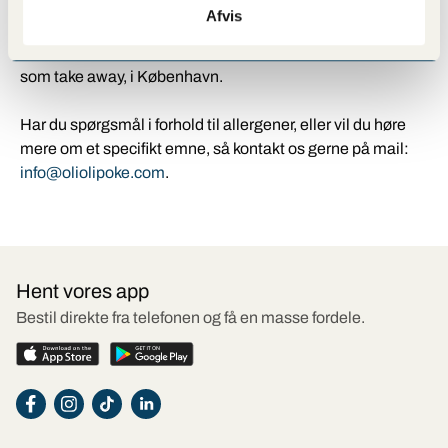
vores mange
restauranter
i København og omegn. Der er
Afvis
helt sikkert én i nærheden af dig. Og hvem ved? Måske
bliver det dit nye stamsted, når du skal have frokost, også
som take away, i København.
Har du spørgsmål i forhold til allergener, eller vil du høre
mere om et specifikt emne, så kontakt os gerne på mail:
info@oliolipoke.com
.
Hent vores app
Bestil direkte fra telefonen og få en masse fordele.