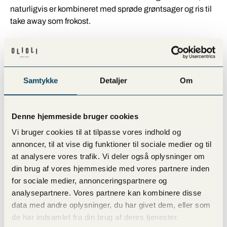
naturligvis er kombineret med sprøde grøntsager og ris til
take away som frokost.
Til pescetaren, eller personen, der bare elsker fisk, har vi
Poké Bowls med både laks og tun, og derudover kan man
også få tempura rejer i sin Poké Bowl, hvis dette kunne
Samtykke
Detaljer
Om
friste som take away i København.
Til kødelskeren, eller den, der bare gerne vil have smagfuld
Denne hjemmeside bruger cookies
Poké Bowl med kød, kan man vælge imellem saftig kylling,
krydret and eller oksekød, der giver en proteinrig frokost.
Vi bruger cookies til at tilpasse vores indhold og
annoncer, til at vise dig funktioner til sociale medier og til
Derudover finder du også lækre juices, der er
at analysere vores trafik. Vi deler også oplysninger om
smagssammensat på bedste vis, så du får et kick af vitamin
din brug af vores hjemmeside med vores partnere inden
samtidig med, at du vil nyde den gode smag.
for sociale medier, annonceringspartnere og
Take away til den lille sult i København
analysepartnere. Vores partnere kan kombinere disse
data med andre oplysninger, du har givet dem, eller som
Er du ikke super sulten, eller kunne du bare godt tænke dig
de har indsamlet fra din brug af deres tjenester.
noget frokost, der er mindre tungt, men som stadig er