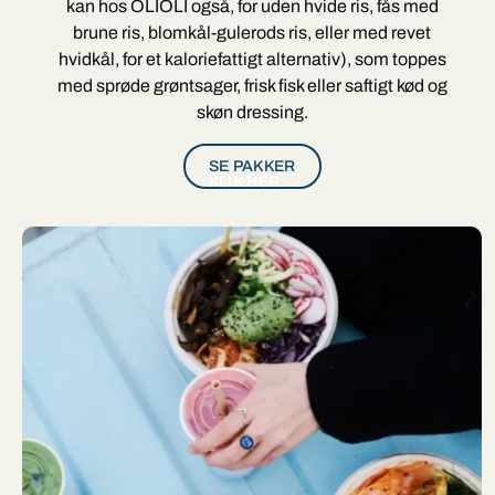
kan hos OLIOLI også, for uden hvide ris, fås med
brune ris, blomkål-gulerods ris, eller med revet
hvidkål, for et kaloriefattigt alternativ), som toppes
med sprøde grøntsager, frisk fisk eller saftigt kød og
skøn dressing.
SE PAKKER
KLIK HER